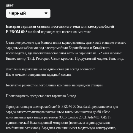
цвет
Быстрая зарядная станция постоянного тока для электромобилей
E-PROM 60 Standard
подходит при настенном монтаже.
Отличное решение для бизнеса или в корпоративных целях на 3 машино-места с
зарядными кабелями под электромобили Европейского и Китайского
производства, где посетители оставляют авто на паркинге на 1-2 часа и более:
Бизнес-центр, ТРЦ, Ресторан, Салон красоты, Продуктовый маркет, Банк и т.д.
Дисплей и индикация на зарядной станции всегда оповестит
Вас о начале и завершении зарядной сессии.
Бесплатно разместим лого Вашей компании на зарядной станции
Производитель предоставляет гарантию 3 года.
Зарядная станция электромобилей E-PROM 60 Standard предназначена для
заряда электротранспорта постоянным током мощностью до 60 кВт с
применением трёх видов разъемов (ССS Combo 2, CHAdeMO, GB/T),
с динамической балансировкой мощности (возможна индивидуальная
комбинация разъемов). Зарядная станция имеет модульную конструкцию,