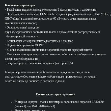
Ключевые параметры
· Трехфазное подключение к электросети: 3 фазы, нейтраль и заземление
· Один зарядный коннектор ССS Combo 2, один зарядный коннектор CHAdeMO и о
GB/T общей выходной мощностью до 60 кВт (возможна индивидуальная
комбинация коннекторов)
· Одновременный заряд до
двух электромобилей постоянным током с динамическим распределением и
балансировкой мощности
· Всепогодная сенсорная панель диагональю 7 дюймов
· Поддержка протокола OCPP
· Кнопка аварийного отключения зарядной сессии на передней панели
· Модульная конструкция, которая позволяет обеспечить удобную эксплуатацию
и сервисное обслуживание.
· Защита корпуса от внешних погодных факторов IP54
Контроллер, обеспечивающий безопасность зарядной сессии, а также
программное обеспечение к нему собственного производства - от уровня
печатной платы до полностью готового изделия.
Техническое характеристики
Материал корпуса - сталь с полимерно-порошковой окраской RAL 9005
(черный) или RAL 9010 (белый)
Исполнение - напольное