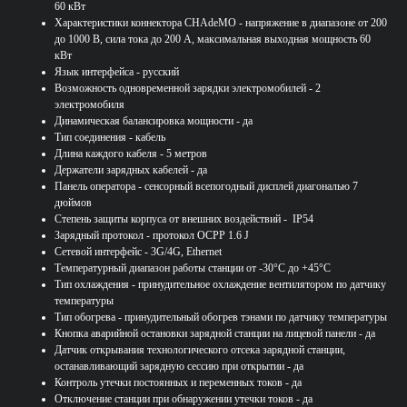
60 кВт
Характеристики коннектора CHAdeMO - напряжение в диапазоне от 200
до 1000 В, сила тока до 200 А, максимальная выходная мощность 60
кВт
Язык интерфейса - русский
Возможность одновременной зарядки электромобилей - 2
электромобиля
Динамическая балансировка мощности - да
Тип соединения - кабель
Длина каждого кабеля - 5 метров
Держатели зарядных кабелей - да
Панель оператора - сенсорный всепогодный дисплей диагональю 7
дюймов
Степень защиты корпуса от внешних воздействий - IP54
Зарядный протокол - протокол OCPP 1.6 J
Сетевой интерфейс - 3G/4G, Ethernet
Температурный диапазон работы станции от -30°С до +45°С
Тип охлаждения - принудительное охлаждение вентилятором по датчику
температуры
Тип обогрева - принудительный обогрев тэнами по датчику температуры
Кнопка аварийной остановки зарядной станции на лицевой панели - да
Датчик открывания технологического отсека зарядной станции,
останавливающий зарядную сессию при открытии - да
Контроль утечки постоянных и переменных токов - да
Отключение станции при обнаружении утечки токов - да