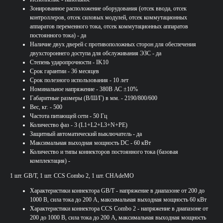
Зонированное расположение оборудования (отсек ввода, отсек
контроллеров, отсек силовых модулей, отсек коммутационных
аппаратов переменного тока, отсек коммутационных аппаратов
постоянного тока) - да
Наличие двух дверей с противоположных сторон для обеспечения
двухстороннего доступа для обслуживания ЭЗС - да
Степень ударопрочности - IK10
Срок гарантии - 36 месяцев
Срок полезного использования - 10 лет
Номинальное напряжение - 380В АС ±10%
Габаритные размеры (В/Ш/Г) в мм. - 2190/800/600
Вес, кг. - 500
Частота питающей сети - 50 Гц
Количество фаз - 3 (L1+L2+L3+N+PE)
Защитный автоматический выключатель - да
Максимальная выходная мощность DC - 60 кВт
Количество и типы коннекторов постоянного тока (базовая
комплектация) -
1 шт. GB/T, 1 шт. CCS Combo 2, 1 шт. CHAdeMO
Характеристики коннектора GB/T - напряжение в диапазоне от 200 до
1000 В, сила тока до 200 А, максимальная выходная мощность 60 кВт
Характеристики коннектора CCS Combo 2 - напряжение в диапазоне от
200 до 1000 В, сила тока до 200 А, максимальная выходная мощность