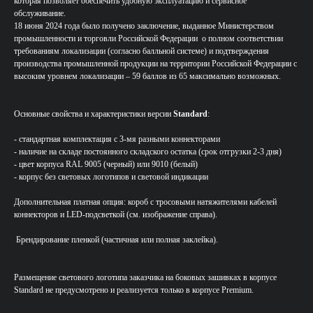
которая позволяет обеспечить удобную эксплуатацию и сервисное
обслуживание.
18 июня 2024 года было получено заключение, выданное Министерством
промышленности и торговли Российской Федерации о полном соответствии
требованиям локализации (согласно балльной системе) и подтверждения
производства промышленной продукции на территории Российской Федерации с
высоким уровнем локализации – 59 баллов из 65 максимально возможных.
Основные свойства и характеристики версии
Standard
:
- стандартная комплектация с 3-мя разными коннекторами
- наличие на складе постоянного складского остатка (срок отгрузки 2-3 дня)
- цвет корпуса RAL 9005 (черный) или 9010 (белый)
- корпус без световых логотипов и световой индикации
Дополнительная платная опция: короб с тросовыми натяжителями кабелей
коннекторов и LED-подсветкой (см. изображение справа).
Брендирование пленкой (частичная или полная заклейка).
Размещение светового логотипа заказчика на боковых зашивках в корпусе
Standard не предусмотрено и реализуется только в корпусе Premium.