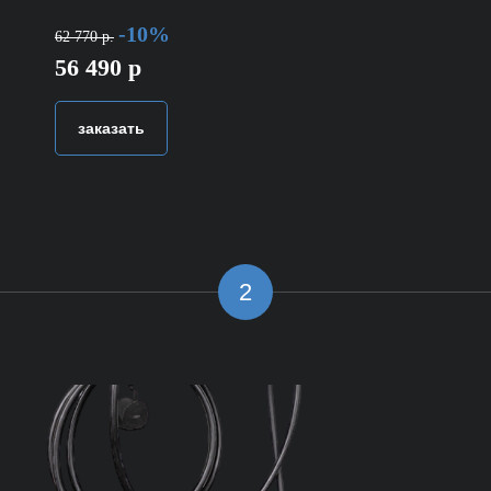
-10%
62 770 р.
56 490 р
заказать
2