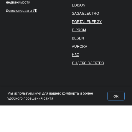
недвижимости
EDISON
Девелоперам и УК
SAGA ELECTRO
PORTAL ENERGY
E-PROM
BESEN
AURORA
НЗС
ЯНДЕКС ЭЛЕКТРО
Мы используем куки для вашего комфорта и более
ок
Home
Catalog
Favorites
Cart
удобного посещения сайта