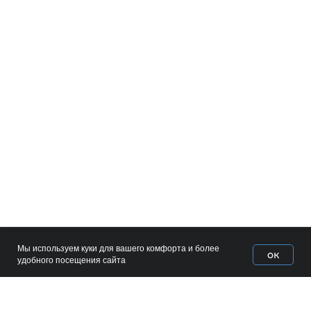
Мы используем куки для вашего комфорта и более
ок
Home
Catalog
Favorites
Cart
удобного посещения сайта