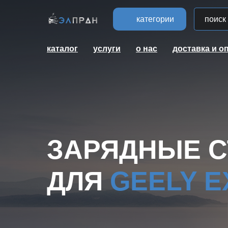
категории
каталог
услуги
о нас
доставка и о
ЗАРЯДНЫЕ 
ДЛЯ
GEELY E