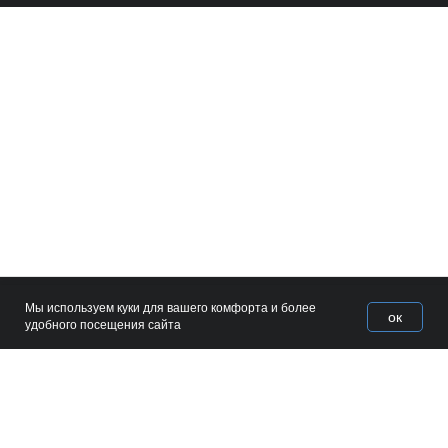
Мы используем куки для вашего комфорта и более
ок
Home
Catalog
Favorites
Cart
удобного посещения сайта