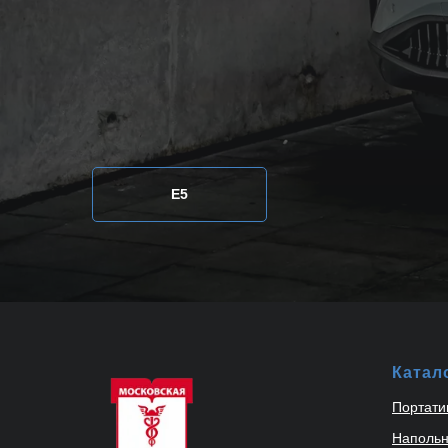
E5
Катал
Портати
Напольн