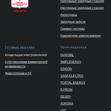
Напольные зарядные станции
Настенные зарядные станции
Аксессуары
Зарядные кабели
Паркинг системы
Накопители электроэнергии
Готовые решения
Производители
Владельцам электромобилей
DUNOBIL
Собственникам коммерческой
SMPLENERGY
недвижимости
EDISON
Девелоперам и УК
SAGA ELECTRO
PORTAL ENERGY
E-PROM
BESEN
AURORA
НЗС