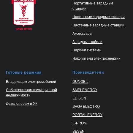
Портативные зарядные
станции
Напольные зарядные станции
Настенные зарядные станции
Аксессуары
Зарядные кабели
Паркинг системы
Накопители электроэнергии
Готовые решения
Производители
Владельцам электромобилей
DUNOBIL
Собственникам коммерческой
SMPLENERGY
недвижимости
EDISON
Девелоперам и УК
SAGA ELECTRO
PORTAL ENERGY
E-PROM
BESEN