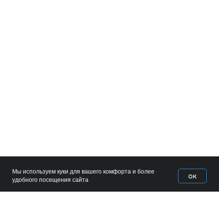
Мы используем куки для вашего комфорта и более
ок
Home
Catalog
Favorites
Cart
удобного посещения сайта